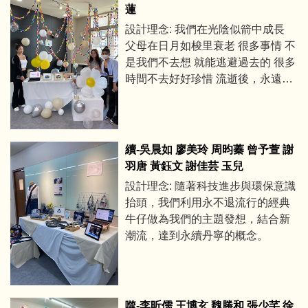
蓮
設計理念: 我們在光陰似箭中成長
父母在日月如梭里衰老 很多事情 不
是我們不去想 就能逃避過去的 很多
時間不去好好珍惜 流逝後，永遠無
法重來 歲月無情，時光冷酷 遺憾的
出現，最讓人心痛 我們都需要珍惜
當下.
續-吳晨如 廖美玲 周昀蓁 曾予萱 謝
羽唐 黃鈺文 謝佳芸 玉兒
設計理念: 隨著科技進步與環保意識
抬頭，我們利用永不退流行的經典
牛仔做為我們的主題發想，結合新
潮流，達到永續丹寧的概念。
噬-李昕儒 王博玄 魏勝和 張少芊 徐