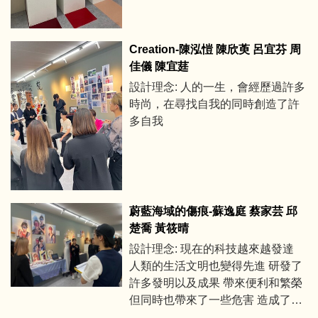
Creation-陳泓愷 陳欣萸 呂宜芬 周
佳儀 陳宜莛
設計理念: 人的一生，會經歷過許多
時尚，在尋找自我的同時創造了許
多自我
蔚藍海域的傷痕-蘇逸庭 蔡家芸 邱
楚喬 黃筱晴
設計理念: 現在的科技越來越發達
人類的生活文明也變得先進 研發了
許多發明以及成果 帶來便利和繁榮
但同時也帶來了一些危害 造成了許
多不可抹滅的傷痕