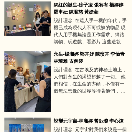
網紅的誕生-徐子凌 張宥宥 楊婷婷
羅聿妘 陳君慈 黃婕菱
設計理念: 在這人手一機的年代，手
機已成為現代人不可或缺的物品 現
代人用手機無論是工作需求、網路
購物、玩遊戲、看影片 這些造就多
少商機及無限可能 也創造出電商平
永生-楊湘婷 鄭卉妤 陳玟卉 李怡青
臺和新時代的新職業《網紅》 網紅
林琦雅 古俐婷
這個職業在網路的普及化下人人都
設計理念: 在古埃及的神秘土地上，
能當上 所以我們想挑戰如何能成為
人們對永生的渴望超越了一切。 他
網紅
們相信，在生命的盡頭，不僅有一
個無法想像的世界等待著他們， 還
有一場超自然的審判，決定著他們
永恆的命運。
蛻變元宇宙-林湘婷 曾鈺璇 李心潔
設計理念: 元宇宙對我們來說是一個