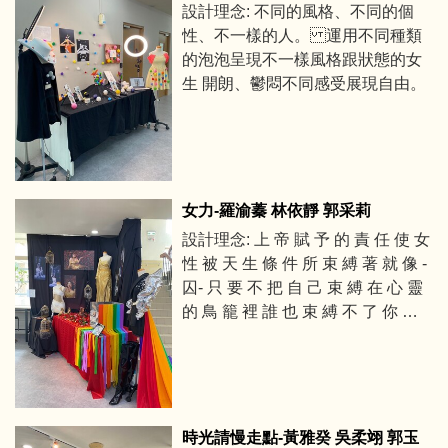
設計理念: 不同的風格、不同的個
性、不一樣的人。 運用不同種類
的泡泡呈現不一樣風格跟狀態的女
生 開朗、鬱悶不同感受展現自由。
女力-羅渝蓁 林依靜 郭采莉
設計理念: 上 帝 賦 予 的 責 任 使 女
性 被 天 生 條 件 所 束 縛 著 就 像 -
囚- 只 要 不 把 自 己 束 縛 在 心 靈
的 鳥 籠 裡 誰 也 束 縛 不 了 你 展
翅 高 飛 「不要為了取悅別人去改
變自己, 會喜歡你,就會喜歡你的全
部, 不管你身體的性別是什麼。」
時光請慢走點-黃雅癸 吳柔翊 郭玉