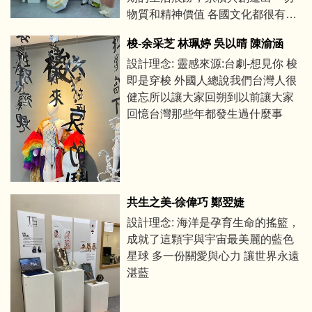
物質和精神價值 各國文化都很有意
義，也很獨特 文化是每個國家的軟
梭-余采芝 林珮婷 吳以晴 陳渝涵
實力
設計理念: 靈感來源:台劇-想見你 梭
即是穿梭 外國人總說我們台灣人很
健忘所以讓大家回朔到以前讓大家
回憶台灣那些年都發生過什麼事
共生之美-徐偉巧 鄭翌婕
設計理念: 海洋是孕育生命的搖籃，
成就了這顆宇與宇宙最美麗的藍色
星球 多一份關愛與心力 讓世界永遠
湛藍