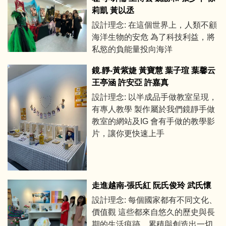
莉凱 黃以丞
設計理念: 在這個世界上，人類不顧
海洋生物的安危 為了科技利益，將
私慾的負能量投向海洋
鏡.靜-黃紫婕 黃寶慧 葉子瑄 葉馨云
王亭涵 許安亞 許嘉真
設計理念: 以半成品手做教室呈現，
有專人教學 製作屬於我們鏡靜手做
教室的網站及IG 會有手做的教學影
片，讓你更快速上手
走進越南-張氏紅 阮氏俊玲 武氏懷
設計理念: 每個國家都有不同文化、
價值觀 這些都來自悠久的歷史與長
期的生活痕跡，累積與創造出一切