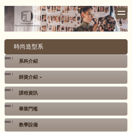
跳
到
主
要
內
容
時尚造型系
區
系科介紹
師資介紹
課程資訊
畢業門檻
教學設備