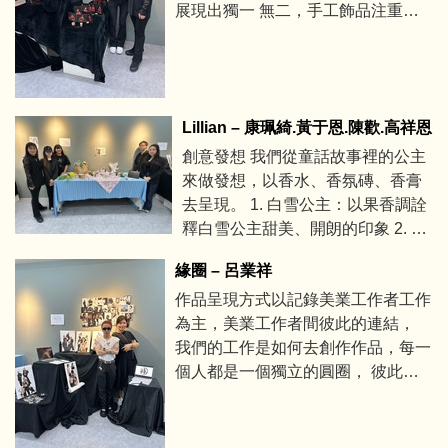
展現出獨一 無二，手工飾品注重細
水調和香芬蠟蠋主要分為三個類
節，運用各種技巧、材料來實現自己
別，柑橘調，花香調，草本調 擴香
的設計理念。 彼岸花的花語有美麗
石的精油分為三個類別，柑橘調，
純潔、無盡的想念、深沉的愛意。
花香調
是以彼岸花美麗的外型及優美的寓意
Lillian – 康珮綺.黃于恩.陳歡.高祥恩
融合中國風飾品所設計的作品。
創意發想 我們從童話故事裡的公主
來做發想，以香水、香氛磚、香膏
去呈現。 1. 白雪公主：以果香調詮
釋白雪公主甜美、開朗的印象 2. 長
髮公主：以花草香調詮釋長髮公主
緣圈 – 呂業祥
給人活潑、純真的印象 3. 花木蘭：
作品呈現方式以記錄美業工作者工作
以木質調詮釋花木蘭給人成熟、穩
為主，美業工作者間彼此的連結，
重的印象
我們的工作是如何去創作作品，每一
個人都是一個獨立的圓圈， 彼此相
互連結重疊之下產生的能量是我們的
作品， 把事情做好也是我們相聚做
同一件事的理念。