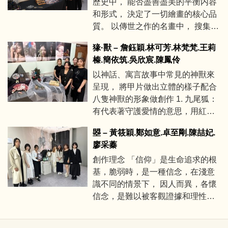
歷史中， 能否盡善盡美的平衡内容
慶典故，讓每一幅作品都賦予生命
和形式， 決定了一切繪畫的核心品
力， 逛完我們的展覽就有如親自走
質。 以傳世之作的名畫中， 搜集
進歷史故事一般栩栩如生， 這也是
17-20 世紀分別的油彩畫作， 透過
我們想表達給大家的概念。
猭·獸 – 詹鈺穎.林可芳.林梵梵.王莉
油彩的媒材感受西洋美術史很重要
榛.簡依筑.吳欣宸.陳鳳伶
的表現素材， 我們在這之中精選出
以神話、寓言故事中常見的神獸來
6 幅傑出藝術家的經典之作， 再以
呈現， 將甲片做出立體的樣子配合
我們科系所學的美甲作畫致敬這些
八隻神獸的形象做創作 1. 九尾狐：
名畫。
有代表著守護愛情的意思，用紅白
交錯的尾巴為主軸，也代表著守護
曌 – 黃筱穎.鄭如意.卓至剛.陳喆妃.
的愛 2. 蛇：因為蛇有再生、不朽的
廖采蓁
意思，所以設計出一隻手是青山黑
創作理念 「信仰」是生命追求的根
蛇另一隻手則是枯山 和蛇骨 3. 白
基，脆弱時，是一種信念，在淺意
鹿：是有純樸善良的意涵，設計者
識不同的情景下， 因人而異，各懷
想展現出鹿的仙氣感所以搭配蓮
信念，是難以被客觀證據和理性分
花，而蓮花則 是有清新脫俗的意思
析改變的心裡狀態， 那下意識又會
4. 白虎：「舉世皆濁我獨清眾人皆
認為是什麼呢？
醉我獨醒」是設計者主要想傳達的