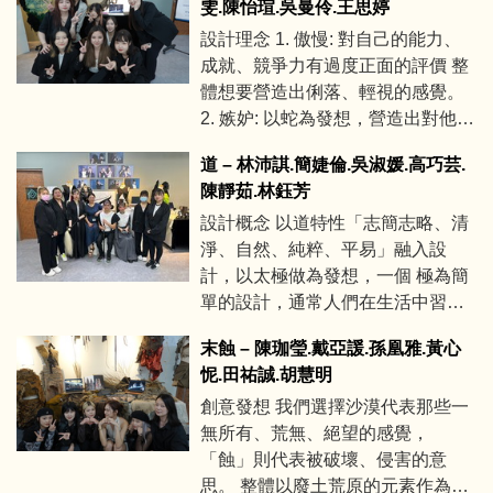
雯.陳怡瑄.吳曼伶.王思婷
設計理念 1. 傲慢: 對自己的能力、
成就、競爭力有過度正面的評價 整
體想要營造出俐落、輕視的感覺。
2. 嫉妒: 以蛇為發想，營造出對他人
擁有的財富、地位、愛情 羨慕和不
道 – 林沛諆.簡婕倫.吳淑媛.高巧芸.
滿瀏海的部分以辮子呈現，搭配緊
陳靜茹.林鈺芳
身的服裝， 展現出蛇彎曲的行象。
設計概念 以道特性「志簡志略、清
3. 憤怒: 贈恨他人歧視、過分的警戒
淨、自然、純粹、平易」融入設
心、對人有傷害的意圖， 整體俐落
計，以太極做為發想，一個 極為簡
強調眼神凶狠。 4. 怠惰: 對任何事
單的設計，通常人們在生活中習慣
都缺乏動力和耐心，以熊作為靈
不斷的往事物中加入許多想法，這
感，服裝材 質選擇毛線，彰顯出熊
末蝕 – 陳珈瑩.戴亞諼.孫凰雅.黃心
次我們要 逆向操作，減去那些被人
的慵懶形象。 5. 貪婪: 希望佔有比
怩.田祐誠.胡慧明
們加上去東西，只留下些許的點
所需更多的事務尤其是金錢跟權力
創意發想 我們選擇沙漠代表那些一
綴，在繁雜的生活中找到平 衡就像
的過 分追求，整體以銀色為主，給
無所有、荒無、絕望的感覺，
是太極一樣簡單且自然。
人一種紙醉金迷的效果。 6. 暴食:
「蝕」則代表被破壞、侵害的意
浪費食物或過度放縱食慾，在胸前
思。 整體以廢土荒原的元素作為主
和臉上貼滿糖果， 呈現貪吃的感