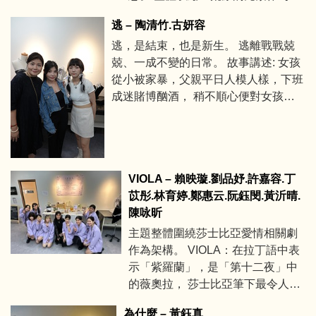
要設計元素， 色調暗沉及破壞的服
覺。 7. 色慾: 放縱自己的慾望，只
逃 – 陶清竹.古妍容
裝代表人類對自然的破壞導致末日
重視肉體的滿足，忽路心靈的溝 通
逃，是結束，也是新生。 逃離戰戰兢
環境， 整體以大地色為主，其餘利
交流，以紫色黑色呈現神祕性感，
兢、一成不變的日常。 故事講述: 女孩
用無彩色做為點綴。
貼身的服裝展 現出身體的曲線。
從小被家暴，父親平日人模人樣，下班
成迷賭博酗酒， 稍不順心便對女孩拳
腳打踢，甚至摔碎了女孩心愛的吉他，
女孩在也忍無可忍，決定展開逃跑，
過程中在酒吧遇見了吉他手男孩，漸漸
被愛感化…
VIOLA – 賴映璇.劉品妤.許嘉容.丁
苡彤.林育婷.鄭惠云.阮鈺閔.黃沂晴.
陳咏昕
主題整體圍繞莎士比亞愛情相關劇
作為架構。 VIOLA：在拉丁語中表
示「紫羅蘭」，是「第十二夜」中
的薇奧拉， 莎士比亞筆下最令人喜
愛的、也最打動人心的主角之一。
為什麼 – 黃鈺真