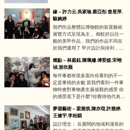
緣 – 許力云.吳家瑜.蔡亞彤.曾昱萍.
駱婉婷
我們作品整體以博物館的裝置藝術
展覽方式呈現為主， 相較於以往一
般的美甲作品，我們的作品不同在
於我們運用了 甲片設計與排列，再
搭配各自創作的展示盒、畫框等
燃點 – 林庭鈺.陳珮姍.傅荌媞.宋翊
等， 做出了許多有關於中國歷史上
禎.游欣蘋
不同朝代時期春節相關的裝置藝
每件事都有很多面向你看到的不一
術， 例如:燈籠、鞭炮、立體畫等
定是事情的全貌 當我們看到一件事
等，以及以甲片為畫布純手繪方式
物時會對事物產生最值觀的感受 你
創作的美甲作品，展體靜態展覽彷
的感受底下是什麼?你覺得他代表什
彿在一個充滿濃烈中國風的 小型博
麼含意?
物館裡，我們認為藝術創作不該被
夢迴藝術 – 梁雅筑.陳亦瑄.許雅婷.
侷限，包括美甲藝術也是 相同的，
王健宇.李柏穎
我們想透過各種不同的方式創作的
設計理念： 在廣闊的地域和漫長的
藝術美甲來訴說中國 各個朝代的節