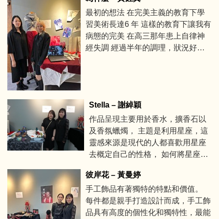
也是「仲夏夜之夢」 裡那朵滴在眼
最初的想法 在完美主義的教育下學
皮上會有奇妙事發生的三色堇。 以
習美術長達6 年 這樣的教育下讓我有
芳療作為出發，去創作有藝術價值
病態的完美 在高三那年患上自律神
與特色的產品，在使用的同時感受
經失調 經過半年的調理，狀況好了
故事氛圍， 於美好的情境裡進行產
很多 直到兩個月前，它回來了 變得
品體驗。 我們將產品分為三個系
更可怕，讓我失去控制 我不知道它
列，分別代表仲夏夜之夢、第十二
是什麼病 只知道它讓我變得很糟 無
夜、暴風雨三個劇作， 其中包含清
法控制的情緒、突如其來的軀體化症
潔類產品和保養類等多項產品，除
Stella – 謝綽穎
狀 為什麼一這個為發想 只有一個簡
了成分上的比例調配， 我們也在氣
單的原因，想讓跟多人看見，在壓迫
味上多有著墨，多以天然植物精油
作品呈現主要用於香水，擴香石以
的環境下確實可以創作更多優秀的作
調配，呈現出自然舒適的淡淡香
及香氛蠟燭， 主題是利用星座，這
品，卻沒有發現作品背後充滿了壓抑
氣。
靈感來源是現代的人都喜歡用星座
無助
去概定自己的性格， 如何將星座的
神秘感用香味展現出來，由於每個
彼岸花 – 黃曼婷
人感官不一，需要進一步探索。 星
手工飾品有著獨特的特點和價值。
座選出特色是利用獅子、金牛、水
每件都是親手打造設計而成，手工飾
瓶星座的神秘感與香味混合， 創造
品具有高度的個性化和獨特性，最能
出我認為那個該有星座的味道。 香