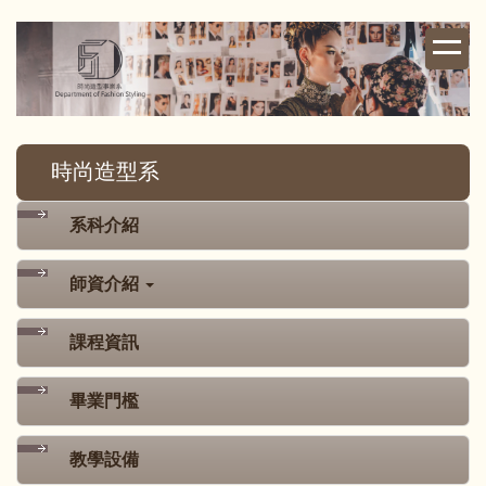
跳
到
主
要
內
容
時尚造型系
區
系科介紹
師資介紹
課程資訊
畢業門檻
教學設備