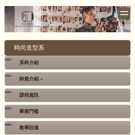
跳
到
主
要
內
容
時尚造型系
區
系科介紹
師資介紹
課程資訊
畢業門檻
教學設備